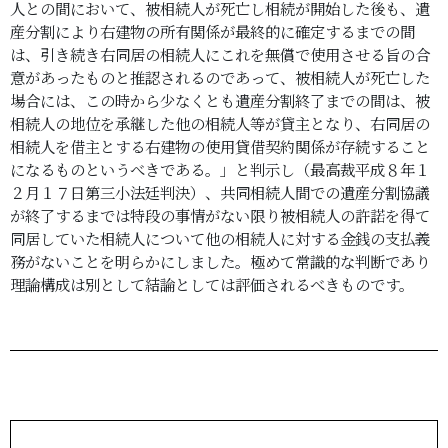
人との間において、被相続人が死亡し相続が開始した後も、遺
産分割により右建物の所有関係が最終的に確定するまでの間
は、引き続き右同居の相続人にこれを無償で使用させる旨の合
意があったものと推認されるのであって、被相続人が死亡した
場合には、この時から少なくとも遺産分割終了までの間は、被
相続人の地位を承継した他の相続人等が貸主となり、右同居の
相続人を借主とする右建物の使用貸借契約関係が存続すること
になるものというべきである。」と判示し（最高裁平成８年１
２月１７日第三小法廷判決）、共同相続人間での遺産分割協議
が終了するまでは特段の事情がない限り被相続人の許諾を得て
同居していた相続人について他の相続人に対する金銭の支払義
務がないことを明らかにしました。極めて常識的な判断であり
理論構成は別として結論としては評価されるべきものです。