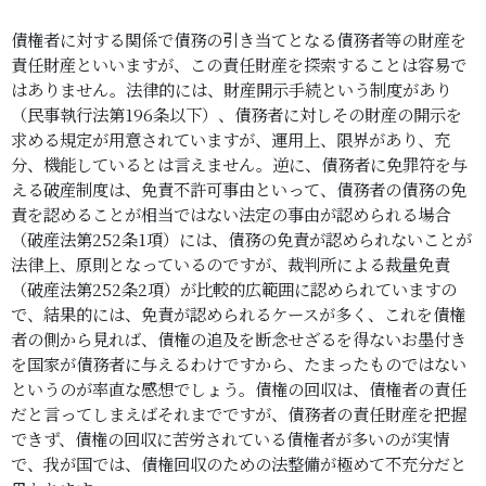
債権者に対する関係で債務の引き当てとなる債務者等の財産を
責任財産といいますが、この責任財産を探索することは容易で
はありません。法律的には、財産開示手続という制度があり
（民事執行法第196条以下）、債務者に対しその財産の開示を
求める規定が用意されていますが、運用上、限界があり、充
分、機能しているとは言えません。逆に、債務者に免罪符を与
える破産制度は、免責不許可事由といって、債務者の債務の免
責を認めることが相当ではない法定の事由が認められる場合
（破産法第252条1項）には、債務の免責が認められないことが
法律上、原則となっているのですが、裁判所による裁量免責
（破産法第252条2項）が比較的広範囲に認められていますの
で、結果的には、免責が認められるケースが多く、これを債権
者の側から見れば、債権の追及を断念せざるを得ないお墨付き
を国家が債務者に与えるわけですから、たまったものではない
というのが率直な感想でしょう。債権の回収は、債権者の責任
だと言ってしまえばそれまでですが、債務者の責任財産を把握
できず、債権の回収に苦労されている債権者が多いのが実情
で、我が国では、債権回収のための法整備が極めて不充分だと